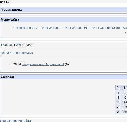
[
wf-kz
]
Форма входа
Меню сайта
Игровые новости
Читы Warface
Читы Warface EU
Читы Counter-Strike
Фо
F
Главная
»
2017
»
Май
01 Мая, Понедельник
20:54
Поздравляем с Первым мая!
(0)
Calendar
Пн
Вт
1
2
8
9
15
16
22
23
29
30
Полная версия сайта