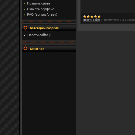
Правила сайта
Скачать варфейс
FAQ (вопрос/ответ)
Нвости сайта
|
Просмотров:
411
|
Добав
Категории раздела
Нвости сайта
[1]
Мини-чат