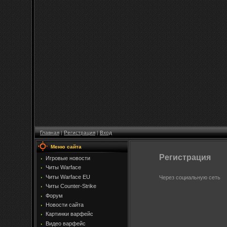
Главная
|
Регистрация
|
Вход
Меню сайта
Регистрация
Игровые новости
Читы Warface
Читы Warface EU
Через социальную сеть
Читы Counter-Strike
Форум
Новости сайта
Картинки варфейс
Видео варфейс