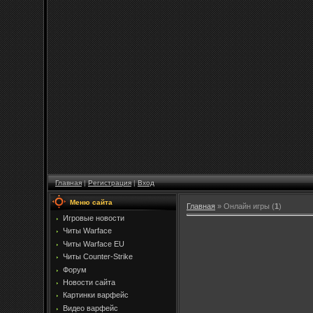
Главная
|
Регистрация
|
Вход
Меню сайта
Главная
»
Онлайн игры
(
1
)
Игровые новости
Читы Warface
Читы Warface EU
Читы Counter-Strike
Форум
Новости сайта
Картинки варфейс
Видео варфейс