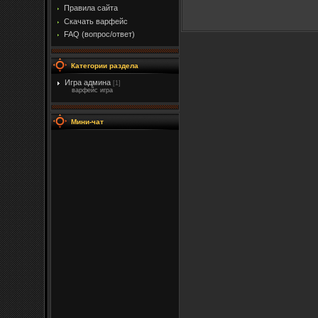
Правила сайта
Скачать варфейс
FAQ (вопрос/ответ)
Категории раздела
Игра админа
[1]
варфейс игра
Мини-чат