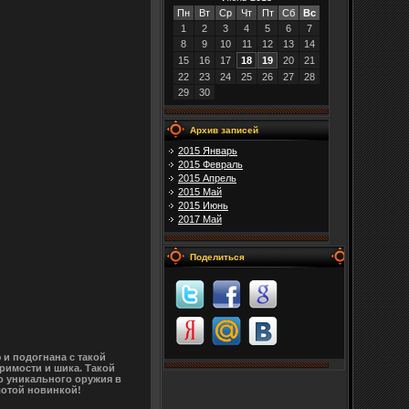
Пн
Вт
Ср
Чт
Пт
Сб
Вс
1
2
3
4
5
6
7
8
9
10
11
12
13
14
15
16
17
18
19
20
21
22
23
24
25
26
27
28
29
30
Архив записей
2015 Январь
2015 Февраль
2015 Апрель
2015 Май
2015 Июнь
2017 Май
Поделиться
и подогнана с такой
римости и шика. Такой
го уникального оружия в
лотой новинкой!