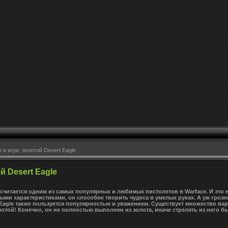
 в игре: золотой Desert Eagle
й Desert Eagle
 считается одним из самых популярных и любимых пистолетов в Warface. И это 
и характеристиками, он способен творить чудеса в умелых руках. А уж грозны
t Eagle также пользуется популярностью и уважением. Существует множество в
золотой! Конечно, он не полностью выполнен из золота, иначе стрелять из него