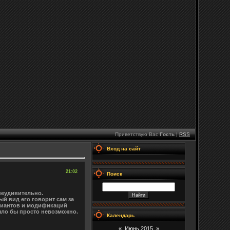
Приветствую Вас
Гость
|
RSS
Вход на сайт
21:02
Поиск
неудивительно.
й вид его говорит сам за
ариантов и модификаций
 было бы просто невозможно.
Календарь
«
Июнь 2015
»