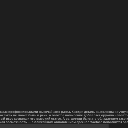
 заказ профессионалами высочайшего ранга. Каждая деталь выполнена вручную 
осечках не может быть и речи, а золотое напыление добавляет оружию неповто
ый вкус хозяина и его высокий статус. А вы хотели бы стать обладателем тако
такая возможность — с ближайшим обновлением арсенал Warface пополнится зо