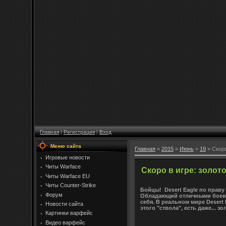
Главная
|
Регистрация
|
Вход
Меню сайта
Главная
»
2015
»
Июнь
»
19
» Скоро
Игровые новости
Читы Warface
Скоро в игре: золото
Читы Warface EU
Читы Counter-Strike
Бойцы! Desert Eagle по праву
Форум
Обладающий отличными боевым
себя. В реальном мире Deser
Новости сайта
этого "ствола", есть даже... 
Картинки варфейс
Видео варфейс