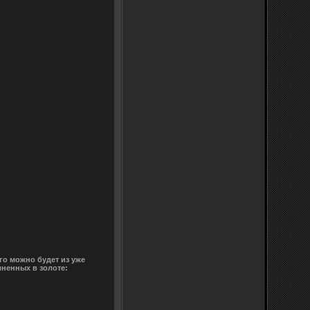
го можно будет из уже
лненных в золоте: